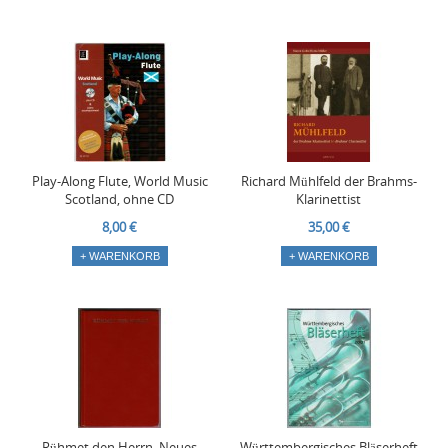
Play-Along Flute, World Music
Richard Mühlfeld der Brahms-
Scotland, ohne CD
Klarinettist
8,00 €
35,00 €
+ WARENKORB
+ WARENKORB
Rühmet den Herrn, Neues
Württembergisches Bläserheft