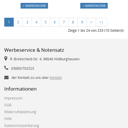
+ WARENKORB
+ WARENKORB
1
2
3
4
5
6
7
8
9
>
>|
Zeige 1 bis 24 von 233 (10 Seite(n))
Werbeservice & Notensatz
R.-Breitscheid-Str. 4, 98646 Hildburghausen
03685/702525
der Kontakt zu uns über
Kontakt
Informationen
Impressum
AGB
Widerrufsbelehrung
Hilfe
Datenschutzerklärung