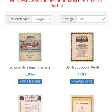
Nur diese Anzahl an den antiquarischen Titeln ist
lieferbar.
Sortieren nach
Anzeige
Schuberth´s Jugend-Schatz
Der Troubadour, Verdi
3,00 €
1,50 €
+ WARENKORB
+ WARENKORB