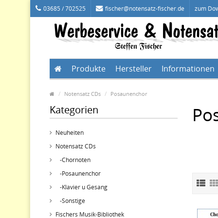
03685 / 702525
fischer@notensatz-fischer.de
zum Do
Produkte
Hersteller
Informationen
Notensatz CDs
Posaunenchor
Kategorien
Po
Neuheiten
Notensatz CDs
-Chornoten
-Posaunenchor
-Klavier u Gesang
-Sonstige
Fischers Musik-Bibliothek