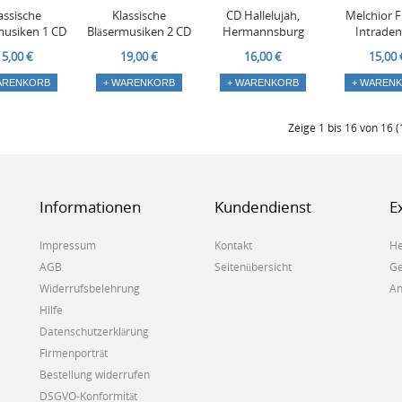
assische
Klassische
CD Hallelujah,
Melchior F
musiken 1 CD
Bläsermusiken 2 CD
Hermannsburg
Intrade
15,00 €
19,00 €
16,00 €
15,00 
ARENKORB
+ WARENKORB
+ WARENKORB
+ WAREN
Zeige 1 bis 16 von 16 (
Informationen
Kundendienst
E
Impressum
Kontakt
He
AGB
Seitenübersicht
Ge
Widerrufsbelehrung
An
Hilfe
Datenschutzerklärung
Firmenporträt
Bestellung widerrufen
DSGVO-Konformität