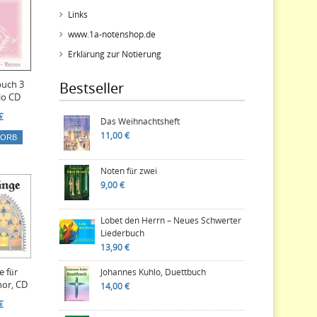
Links
www.1a-notenshop.de
Erklärung zur Notierung
uch 3
Bestseller
lo CD
€
Das Weihnachtsheft
11,00 €
KORB
Noten für zwei
9,00 €
Lobet den Herrn – Neues Schwerter
Liederbuch
13,90 €
e für
Johannes Kuhlo, Duettbuch
or, CD
14,00 €
€