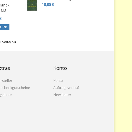
18,85 €
ranck
n CD
€
KORB
1 Seite(n))
xtras
Konto
rsteller
Konto
schenkgutscheine
Auftragsverlauf
gebote
Newsletter