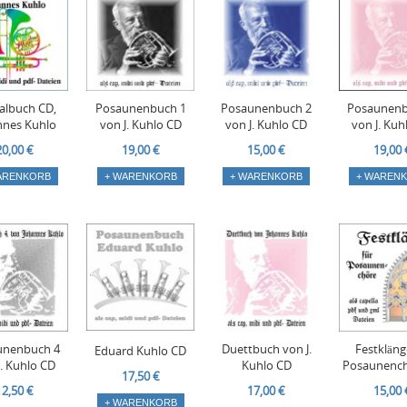
albuch CD,
Posaunenbuch 1
Posaunenbuch 2
Posaunenb
nnes Kuhlo
von J. Kuhlo CD
von J. Kuhlo CD
von J. Kuh
20,00 €
19,00 €
15,00 €
19,00 
ARENKORB
+ WARENKORB
+ WARENKORB
+ WAREN
unenbuch 4
Duettbuch von J.
Festkläng
Eduard Kuhlo CD
J. Kuhlo CD
Kuhlo CD
Posaunench
17,50 €
12,50 €
17,00 €
15,00 
+ WARENKORB