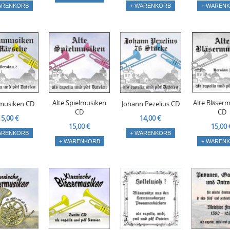
ARENKORB
+ WARENKORB
+ WAREN
Alte Spielmusiken
Alte Bläser
musiken CD
Johann Pezelius CD
CD
CD
15,00 €
14,00 €
15,00 €
15,00 
ARENKORB
+ WARENKORB
+ WARENKORB
+ WAREN