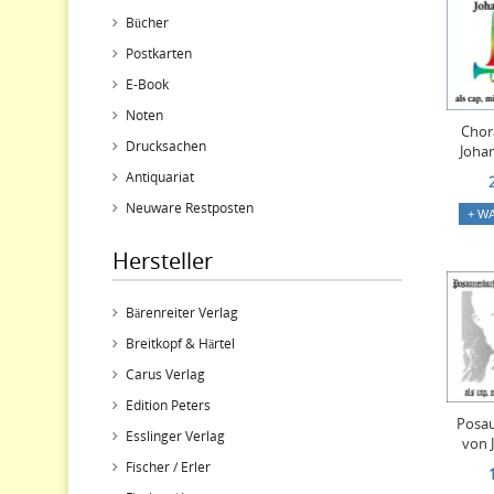
Bücher
Postkarten
E-Book
Noten
Chor
Drucksachen
Joha
Antiquariat
Neuware Restposten
+ W
Hersteller
Bärenreiter Verlag
Breitkopf & Härtel
Carus Verlag
Edition Peters
Posa
Esslinger Verlag
von 
Fischer / Erler