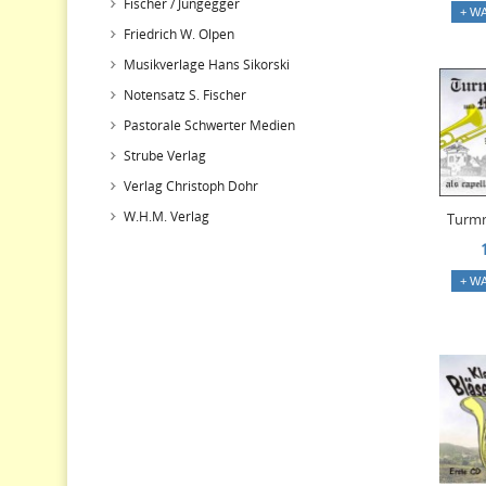
Fischer / Jungegger
+ W
Friedrich W. Olpen
Musikverlage Hans Sikorski
Notensatz S. Fischer
Pastorale Schwerter Medien
Strube Verlag
Verlag Christoph Dohr
W.H.M. Verlag
Turm
+ W