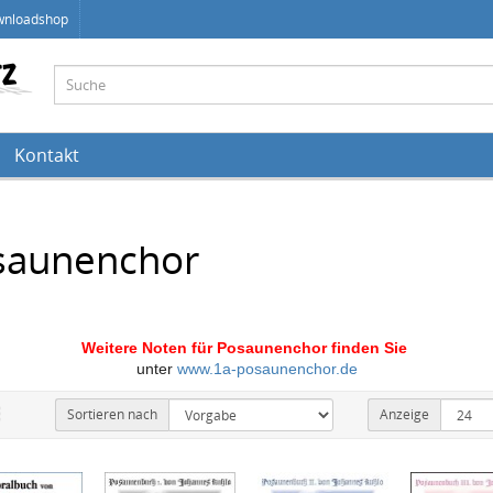
wnloadshop
Kontakt
saunenchor
Weitere Noten für Posaunenchor finden Sie
unter
www.1a-posaunenchor.de
Sortieren nach
Anzeige