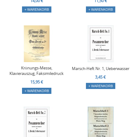
14,00 €
11,50 €
+ WARENKORB
+ WARENKORB
Krönungs-Messe,
Marsch-Heft Nr. 1, Ueberwasser
Klavierauszug, Faksimiledruck
3,45 €
15,95 €
+ WARENKORB
+ WARENKORB