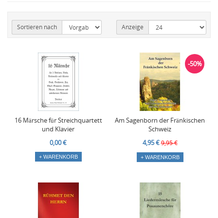
Sortieren nach
Anzeige
-50%
16 Märsche für Streichquartett
Am Sagenborn der Fränkischen
und Klavier
Schweiz
0,00 €
4,95 €
9,95 €
+ WARENKORB
+ WARENKORB