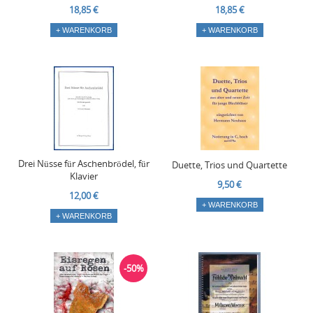
18,85 €
18,85 €
+ WARENKORB
+ WARENKORB
Drei Nüsse für Aschenbrödel, für
Duette, Trios und Quartette
Klavier
9,50 €
12,00 €
+ WARENKORB
+ WARENKORB
-50%