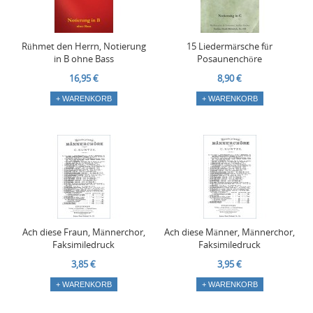
Rühmet den Herrn, Notierung
15 Liedermärsche für
in B ohne Bass
Posaunenchöre
16,95 €
8,90 €
+ WARENKORB
+ WARENKORB
Ach diese Fraun, Männerchor,
Ach diese Männer, Männerchor,
Faksimiledruck
Faksimiledruck
3,85 €
3,95 €
+ WARENKORB
+ WARENKORB