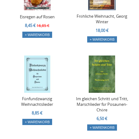
Fröhliche Weihnacht, Georg
Eisregen auf Rosen
Winter
8,45 €
16,85 €
18,00 €
+ WARENKORB
+ WARENKORB
Fünfundzwanzig
Im gleichen Schritt und Tritt,
Weihnachtslieder
Marschlieder für Posaunen-
Chöre
8,85 €
6,50 €
+ WARENKORB
+ WARENKORB