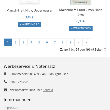
Marschheft 1 und 2 von Hans
Marsch-Heft Nr. 7, Ueberwasser
Sieg
3,45 €
8,90 €
+ WARENKORB
+ WARENKORB
1
2
3
4
5
6
7
8
9
>
>|
Zeige 1 bis 24 von 196 (9 Seite(n))
Werbeservice & Notensatz
R.-Breitscheid-Str. 4, 98646 Hildburghausen
03685/702525
der Kontakt zu uns über
Kontakt
Informationen
Impressum