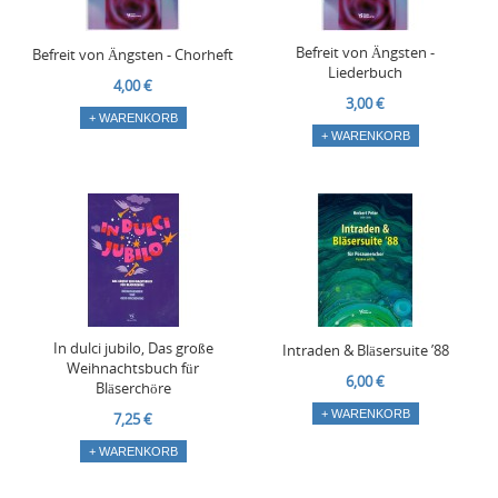
Befreit von Ängsten -
Befreit von Ängsten - Chorheft
Liederbuch
4,00 €
3,00 €
+ WARENKORB
+ WARENKORB
In dulci jubilo, Das große
Intraden & Bläsersuite ’88
Weihnachtsbuch für
6,00 €
Bläserchöre
+ WARENKORB
7,25 €
+ WARENKORB