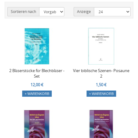
Sortieren nach
Anzeige
2 Bläserstücke für Blechbläser -
Vier biblische Szenen- Posaune
Set
2
12,00 €
1,50 €
+ WARENKORB
+ WARENKORB