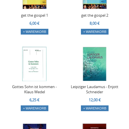
get the gospel 1
get the gospel 2
6,00 €
8,00 €
+ WARENKORB
+ WARENKORB
Gottes Sohn ist kommen -
Leipziger Laudamus - Enjott
Klaus Wedel
Schneider
6,25 €
12,00 €
+ WARENKORB
+ WARENKORB