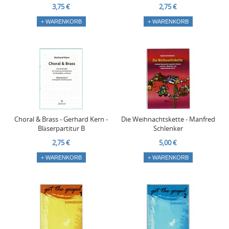
3,75 €
2,75 €
+ WARENKORB
+ WARENKORB
Choral & Brass - Gerhard Kern -
Die Weihnachtskette - Manfred
Bläserpartitur B
Schlenker
2,75 €
5,00 €
+ WARENKORB
+ WARENKORB