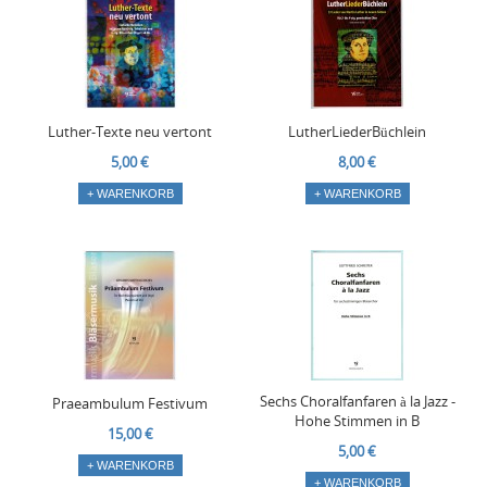
Luther-Texte neu vertont
LutherLiederBüchlein
5,00 €
8,00 €
+ WARENKORB
+ WARENKORB
Sechs Choralfanfaren à la Jazz -
Praeambulum Festivum
Hohe Stimmen in B
15,00 €
5,00 €
+ WARENKORB
+ WARENKORB