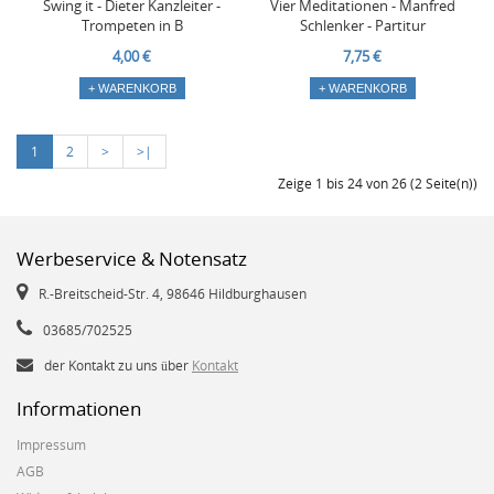
Swing it - Dieter Kanzleiter -
Vier Meditationen - Manfred
Trompeten in B
Schlenker - Partitur
4,00 €
7,75 €
+ WARENKORB
+ WARENKORB
1
2
>
>|
Zeige 1 bis 24 von 26 (2 Seite(n))
Werbeservice & Notensatz
R.-Breitscheid-Str. 4, 98646 Hildburghausen
03685/702525
der Kontakt zu uns über
Kontakt
Informationen
Impressum
AGB