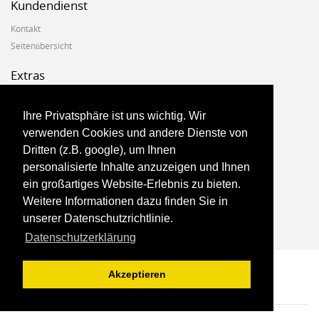
Kundendienst
Kontakt
Seitenübersicht
Extras
Hersteller
Geschenkgutscheine
Ihre Privatsphäre ist uns wichtig. Wir
Angebote
verwenden Cookies und andere Dienste von
Dritten (z.B. google), um Ihnen
Konto
personalisierte Inhalte anzuzeigen und Ihnen
ein großartiges Website-Erlebnis zu bieten.
Konto
Weitere Informationen dazu finden Sie in
Auftragsverlauf
unserer Datenschutzrichtlinie.
Newsletter
Datenschutzerklärung
Akzeptieren
Marketshop Theme © 2017, Theme By
Harnish Design