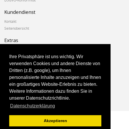
DSGVO-Konformität
Kundendienst
Kontakt
Seitenübersicht
Extras
Hersteller
Geschenkgutscheine
Ihre Privatsphäre ist uns wichtig. Wir
Angebote
verwenden Cookies und andere Dienste von
Dritten (z.B. google), um Ihnen
Konto
personalisierte Inhalte anzuzeigen und Ihnen
ein großartiges Website-Erlebnis zu bieten.
Konto
Weitere Informationen dazu finden Sie in
Auftragsverlauf
unserer Datenschutzrichtlinie.
Newsletter
Datenschutzerklärung
Akzeptieren
Marketshop Theme © 2017, Theme By
Harnish Design